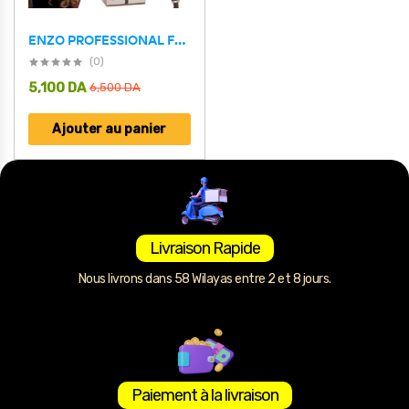
ENZO PROFESSIONAL Fer à Boucler Triple Barillet – مكواة تجعيد ثلاثية الأسطوانات
(0)
5,100
DA
6,500
DA
Ajouter au panier
Livraison Rapide
Nous livrons dans 58 Wilayas entre 2 et 8 jours.
Paiement à la livraison