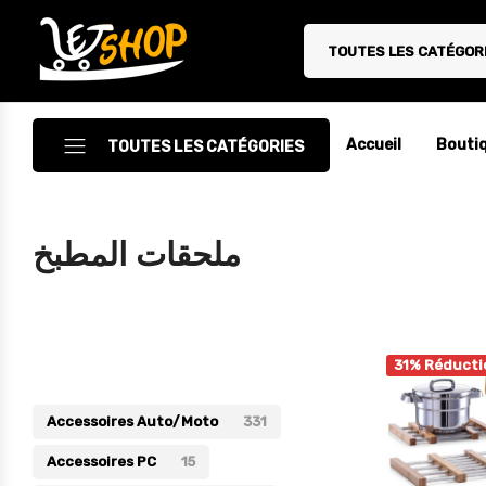
TOUTES LES CATÉGOR
Letshop.dz
Accueil
Bouti
TOUTES LES CATÉGORIES
Accessoires
ملحقات المطبخ
Accessoires Auto/Moto
Accessoires PC
Catégories
Camping & Randonnée
31% Réducti
Cuisine
Accessoires Auto/Moto
331
Décoration
Accessoires PC
15
Electroménager