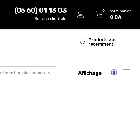
(05 60) 01 13 03
0
Votre panier
0
DA
Service clientèle
Produits vus
récemment
Affichage
us récent au plus ancien