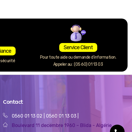
Service Client
iance
Pour toute aide ou demande d’information.
sécurité
Appeler au : (05 60) 01 13 03
Contact
0560 01 13 02
|
0560 01 13 03
|
Boulevard 11 decembre 1960 – Blida - Algérie