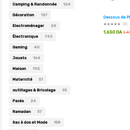
Camping & Randonnée
164
Électronique
Décoration
137
Jouets
(0)
Electroménager
24
Maison
1,650
DA
2,4
Électronique
743
Maternité
Gaming
40
Outillages & Bricolage
Jouets
164
Packs
Maison
192
Sac à dos et Mode
Maternité
Soins & Beauté
57
Sport
outillages & Bricolage
95
Divers
Packs
24
Ramadan
57
Sac à dos et Mode
158