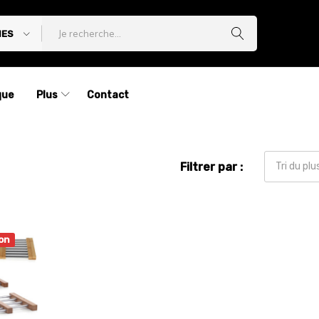
IES
que
Plus
Contact
Filtrer par :
Tri du pl
on