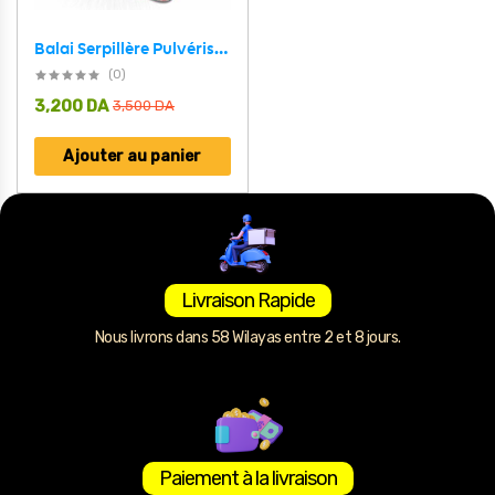
Balai Serpillère Pulvérisateur avec Réservoir Rechargeable – ممسحة بخاخ مع زجاجة قابلة لإعادة التعبئة
(0)
3,200
DA
3,500
DA
Ajouter au panier
Livraison Rapide
Nous livrons dans 58 Wilayas entre 2 et 8 jours.
Paiement à la livraison