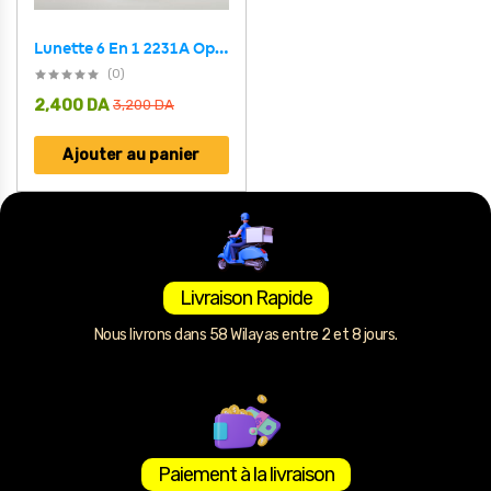
Lunette 6 En 1 2231A Optique / Soleil / Nuit – نظارات شمسية مغناطيسية
(0)
2,400
DA
3,200
DA
Ajouter au panier
Livraison Rapide
Nous livrons dans 58 Wilayas entre 2 et 8 jours.
Paiement à la livraison