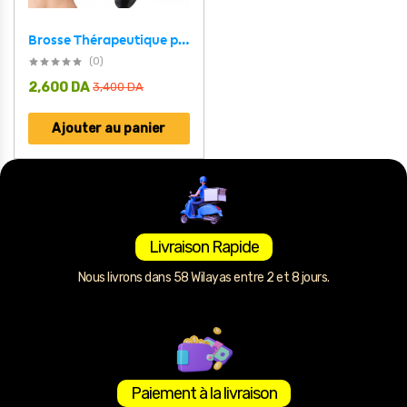
Brosse Thérapeutique pour la Croissance des Cheveux – فرشاة حرارية علاجية
(0)
2,600
DA
3,400
DA
Ajouter au panier
Livraison Rapide
Nous livrons dans 58 Wilayas entre 2 et 8 jours.
Paiement à la livraison