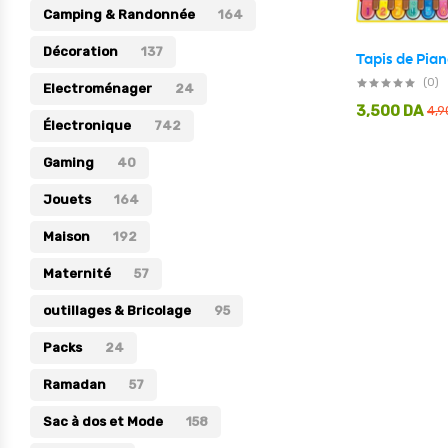
Camping & Randonnée
164
Électronique
Décoration
137
Jouets
(0)
Electroménager
24
Maison
3,500
DA
4,
Électronique
742
Maternité
Gaming
40
Outillages & Bricolage
Jouets
164
Packs
Maison
192
Sac à dos et Mode
Maternité
Soins & Beauté
57
Sport
outillages & Bricolage
95
Divers
Packs
24
Ramadan
57
Sac à dos et Mode
158