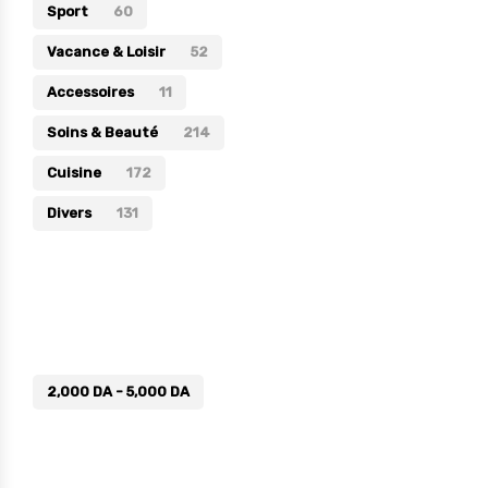
Sport
60
Vacance & Loisir
52
Accessoires
11
Soins & Beauté
214
Cuisine
172
Divers
131
Prix
2,000
DA
-
5,000
DA