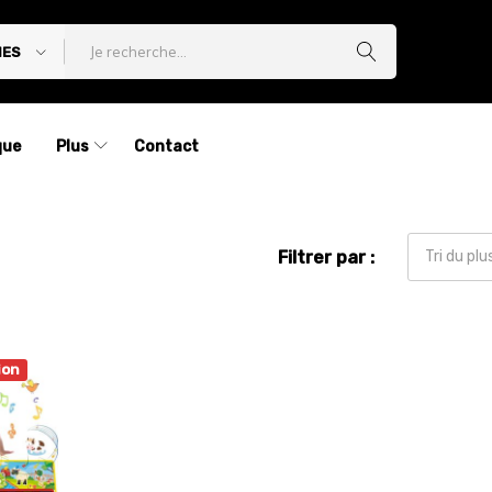
IES
que
Plus
Contact
Filtrer par :
Tri du pl
ion