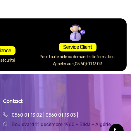
Service Client
iance
Pour toute aide ou demande d’information.
sécurité
Appeler au : (05 60) 01 13 03
Contact
0560 01 13 02
|
0560 01 13 03
|
Boulevard 11 decembre 1960 – Blida - Algérie