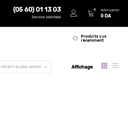
(05 60) 01 13 03
0
Votre panier
0
DA
Service clientèle
Produits vus
récemment
Affichage
us récent au plus ancien