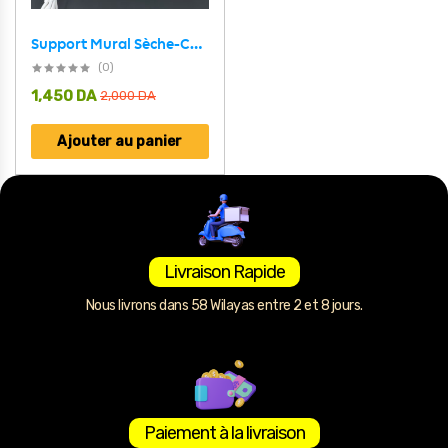
Support Mural Sèche-Cheveux et Rangement Salle de Bain – حامل مجفف الشعر وحامل الحمام
(0)
1,450
DA
2,000
DA
Ajouter au panier
Livraison Rapide
Nous livrons dans 58 Wilayas entre 2 et 8 jours.
Paiement à la livraison