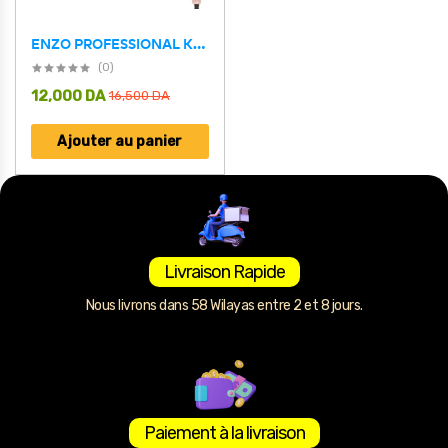
ENZO PROFESSIONAL Kit Supersonic Air Styler 6 en 1 – طقم مصفف الشعر
(0)
12,000
DA
16,500
DA
Ajouter au panier
Livraison Rapide
Nous livrons dans 58 Wilayas entre 2 et 8 jours.
Paiement à la livraison