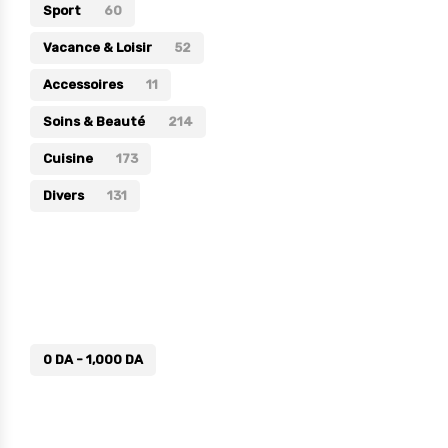
Sport
60
Vacance & Loisir
52
Accessoires
11
Soins & Beauté
214
Cuisine
173
Divers
131
Prix
0
DA
-
1,000
DA