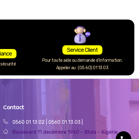
Service Client
iance
Pour toute aide ou demande d’information.
sécurité
Appeler au : (05 60) 01 13 03
Contact
0560 01 13 02
|
0560 01 13 03
|
Boulevard 11 decembre 1960 – Blida - Algérie