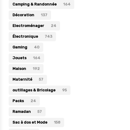
Camping & Randonnée
164
Électronique
Décoration
137
Jouets
Electroménager
24
Maison
Électronique
743
Maternité
Gaming
40
Outillages & Bricolage
Jouets
164
Packs
Maison
192
Sac à dos et Mode
Maternité
Soins & Beauté
57
Sport
outillages & Bricolage
95
Divers
Packs
24
Ramadan
57
Sac à dos et Mode
158