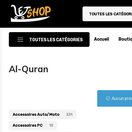
TOUTES LES CATÉGOR
Letshop.dz
Accueil
Bouti
TOUTES LES CATÉGORIES
Accessoires
Al-Quran
Accessoires Auto/Moto
Accessoires PC
Catégories
Camping & Randonnée
Aucun prod
Cuisine
Accessoires Auto/Moto
331
Décoration
Accessoires PC
15
Electroménager