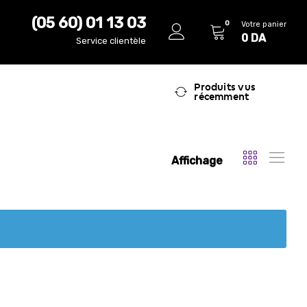
(05 60) 01 13 03
0
Votre panier
0
DA
Service clientèle
Produits vus
récemment
Affichage