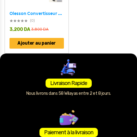
Olesson Convertisseur de courant pour voiture 150W – جهاز شحن في السيارة
(0)
3,200
DA
3,800
DA
Ajouter au panier
Livraison Rapide
Nous livrons dans 58 Wilayas entre 2 et 8 jours.
Paiement à la livraison