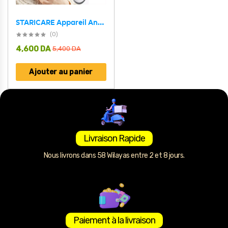
STARICARE Appareil Anti Rides Ultrasonique pour Visage – جهاز مضاد للتجاعيد
(0)
4,600
DA
5,400
DA
Ajouter au panier
Livraison Rapide
Nous livrons dans 58 Wilayas entre 2 et 8 jours.
Paiement à la livraison