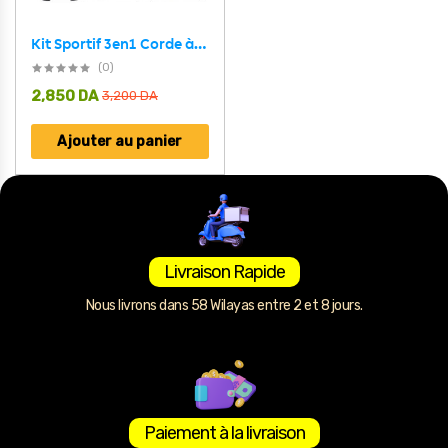
Kit Sportif 3en1 Corde à Sauter , Poignet et Appareil pour Abdos
(0)
2,850
DA
3,200
DA
Ajouter au panier
Livraison Rapide
Nous livrons dans 58 Wilayas entre 2 et 8 jours.
Paiement à la livraison