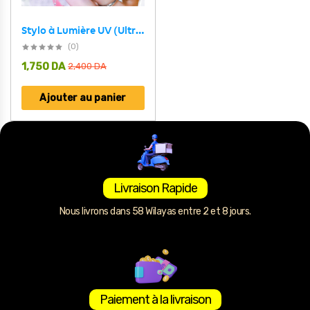
Stylo à Lumière UV (Ultraviolet) Multifonctions – قلم أشعة فوق بنفسجية
(0)
1,750
DA
2,400
DA
Ajouter au panier
Livraison Rapide
Nous livrons dans 58 Wilayas entre 2 et 8 jours.
Paiement à la livraison