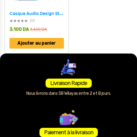
Casque Audio Design Stitch pour Enfants avec Connexion Bluetooth, USB et Carte TF – سماعات رأس للأطفال ستيتش
(0)
3,100
DA
3,600
DA
Ajouter au panier
Livraison Rapide
Nous livrons dans 58 Wilayas entre 2 et 8 jours.
Paiement à la livraison