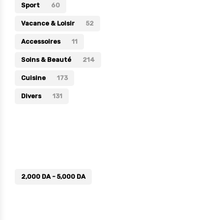
Sport
60
Vacance & Loisir
52
Accessoires
11
Soins & Beauté
214
Cuisine
173
Divers
131
Prix
2,000
DA
-
5,000
DA