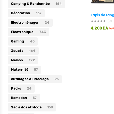
Camping & Randonnée
164
Électronique
Décoration
137
Jouets
(0)
Electroménager
24
Maison
4,200
DA
5,
Électronique
743
Maternité
Gaming
40
Outillages & Bricolage
Jouets
164
Packs
Maison
192
Sac à dos et Mode
Maternité
Soins & Beauté
57
Sport
outillages & Bricolage
95
Divers
Packs
24
Ramadan
57
Sac à dos et Mode
158