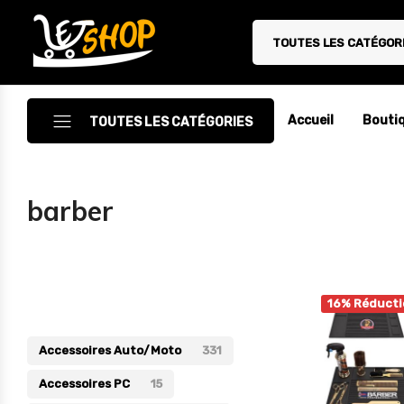
TOUTES LES CATÉGOR
Letshop.dz
Accueil
Bouti
TOUTES LES CATÉGORIES
Accessoires
barber
Accessoires Auto/Moto
Accessoires PC
Catégories
Camping & Randonnée
16% Réducti
Cuisine
Accessoires Auto/Moto
331
Décoration
Accessoires PC
15
Electroménager