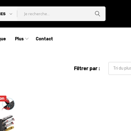
IES
que
Plus
Contact
Filtrer par :
Tri du pl
on