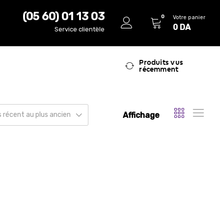
(05 60) 01 13 03
0
Votre panier
0
DA
Service clientèle
Produits vus
récemment
Affichage
us récent au plus ancien