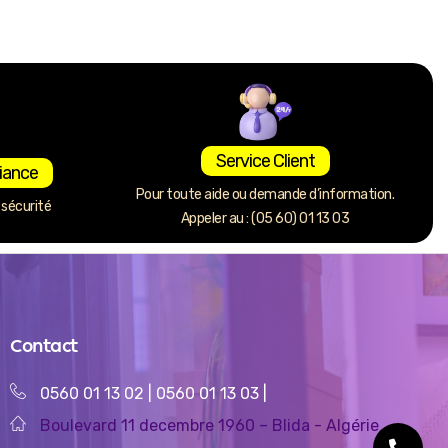
Service Client
iance
Pour toute aide ou demande d’information.
sécurité
Appeler au : (05 60) 01 13 03
Contact
0560 01 13 02
|
0560 01 13 03
|
Boulevard 11 decembre 1960 – Blida - Algérie