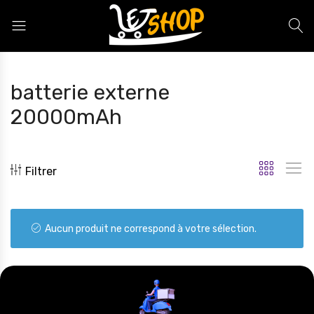
Letshop.dz
batterie externe
20000mAh
Filtrer
Aucun produit ne correspond à votre sélection.