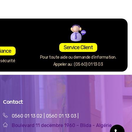
Service Client
iance
Pour toute aide ou demande d’information.
sécurité
Appeler au : (05 60) 01 13 03
Contact
0560 01 13 02
|
0560 01 13 03
|
Boulevard 11 decembre 1960 – Blida - Algérie