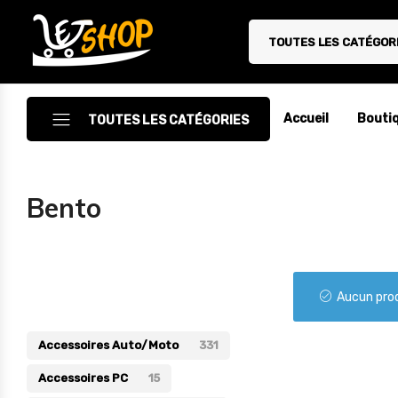
TOUTES LES CATÉGOR
Letshop.dz
Accueil
Bouti
TOUTES LES CATÉGORIES
Accessoires
Bento
Accessoires Auto/Moto
Accessoires PC
Catégories
Camping & Randonnée
Aucun prod
Cuisine
Accessoires Auto/Moto
331
Décoration
Accessoires PC
15
Electroménager