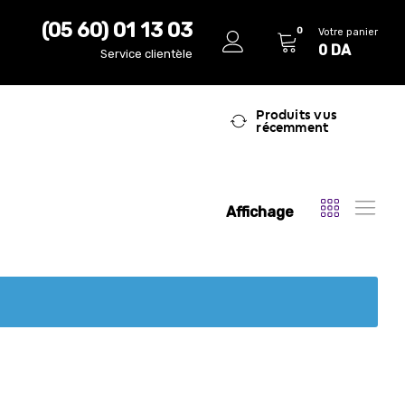
(05 60) 01 13 03
0
Votre panier
0
DA
Service clientèle
Produits vus
récemment
Affichage