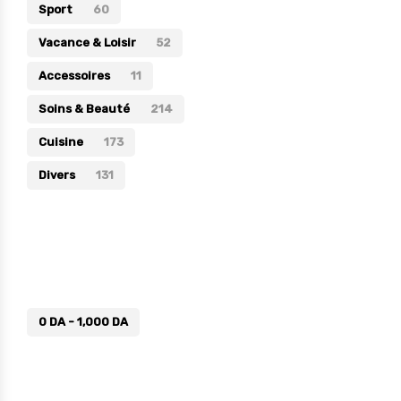
Sport
60
Vacance & Loisir
52
Accessoires
11
Soins & Beauté
214
Cuisine
173
Divers
131
Prix
0
DA
-
1,000
DA