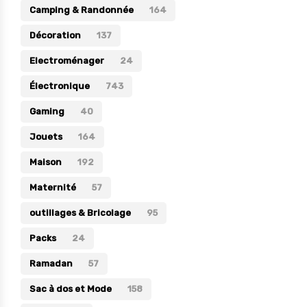
Camping & Randonnée
164
Électronique
Décoration
137
Jouets
Electroménager
24
Maison
Électronique
743
Maternité
Gaming
40
Outillages & Bricolage
Jouets
164
Packs
Maison
192
Sac à dos et Mode
Maternité
Soins & Beauté
57
Sport
outillages & Bricolage
95
Divers
Packs
24
Ramadan
57
Sac à dos et Mode
158