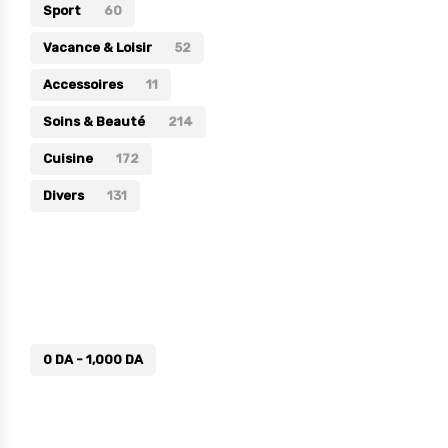
Sport
60
Vacance & Loisir
52
Accessoires
11
Soins & Beauté
214
Cuisine
172
Divers
131
Prix
0
DA
-
1,000
DA