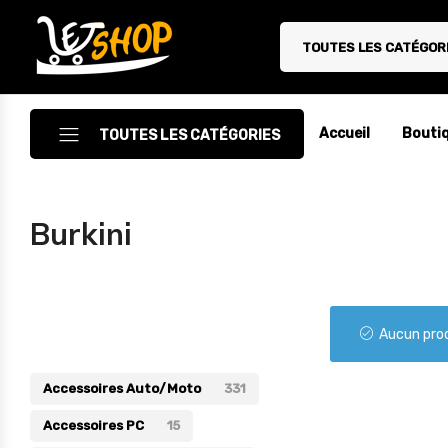
TOUTES LES CATÉGOR
Letshop.dz
Accueil
Bouti
TOUTES LES CATÉGORIES
Accessoires
Burkini
Accessoires Auto/Moto
Accessoires PC
Catégories
Camping & Randonnée
Aucun prod
Cuisine
Accessoires Auto/Moto
331
Décoration
Accessoires PC
15
Electroménager