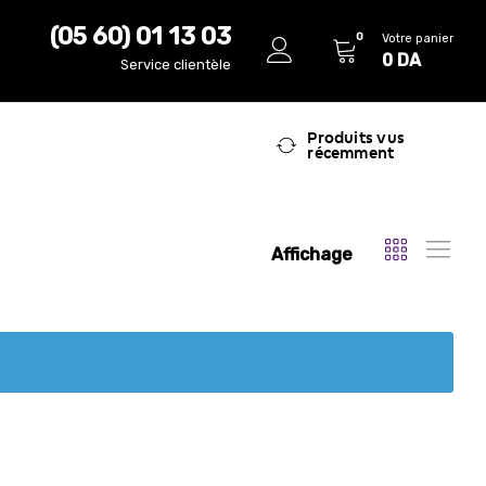
(05 60) 01 13 03
0
Votre panier
0
DA
Service clientèle
Produits vus
récemment
Affichage