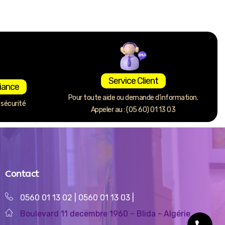
Service Client
iance
Pour toute aide ou demande d’information.
sécurité
Appeler au : (05 60) 01 13 03
Contact
0560 01 13 02
|
0560 01 13 03
|
Boulevard 11 decembre 1960 – Blida - Algérie