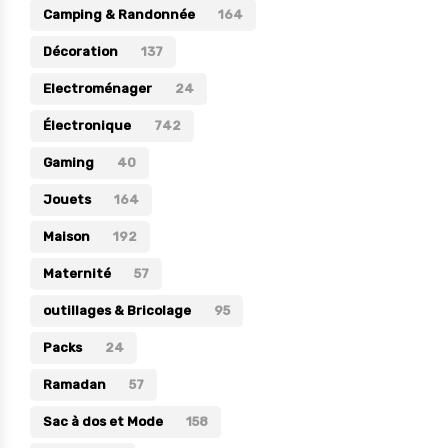
Camping & Randonnée
164
Électronique
Décoration
137
Jouets
Electroménager
24
Maison
Électronique
742
Maternité
Gaming
40
Outillages & Bricolage
Jouets
164
Packs
Maison
192
Sac à dos et Mode
Maternité
Soins & Beauté
57
Sport
outillages & Bricolage
95
Divers
Packs
24
Ramadan
57
Sac à dos et Mode
158