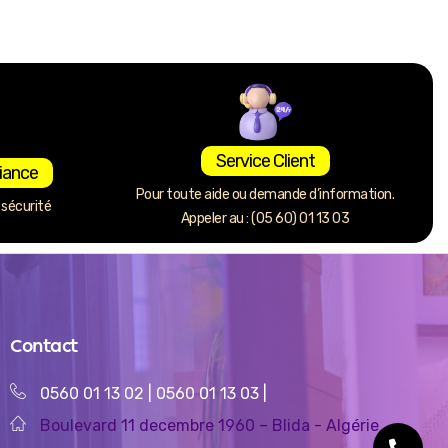
Service Client
iance
Pour toute aide ou demande d’information.
sécurité
Appeler au : (05 60) 01 13 03
Contact
0560 01 13 02
|
0560 01 13 03
|
Boulevard 11 decembre 1960 – Blida - Algérie