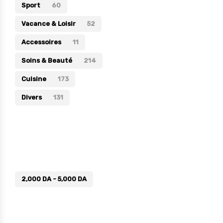
Sport
60
Vacance & Loisir
52
Accessoires
11
Soins & Beauté
214
Cuisine
173
Divers
131
Prix
2,000
DA
-
5,000
DA