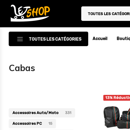
TOUTES LES CATÉGOR
Letshop.dz
Accueil
Bouti
TOUTES LES CATÉGORIES
Accessoires
Cabas
Accessoires Auto/Moto
Accessoires PC
Catégories
Camping & Randonnée
13% Réducti
Cuisine
Accessoires Auto/Moto
331
Décoration
Accessoires PC
15
Electroménager