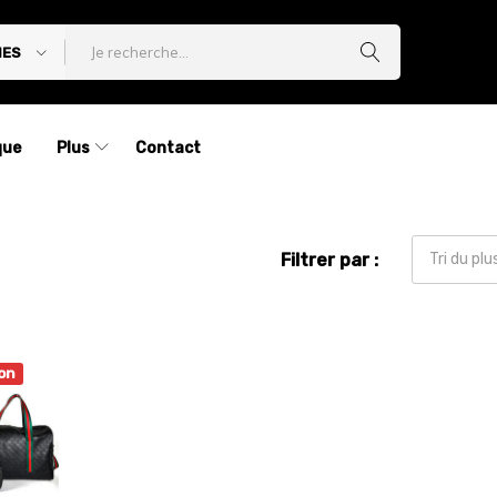
IES
que
Plus
Contact
Filtrer par :
Tri du pl
on