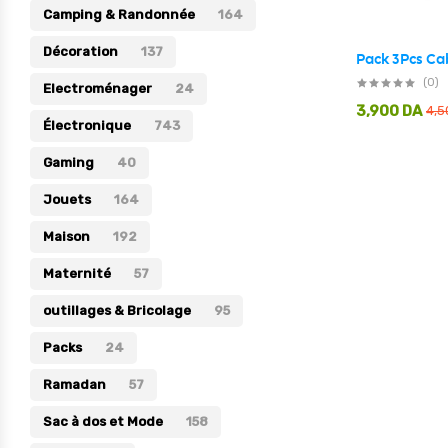
Camping & Randonnée
164
Électronique
Décoration
137
Jouets
(0)
Electroménager
24
Maison
3,900
DA
4,
Électronique
743
Maternité
Gaming
40
Outillages & Bricolage
Jouets
164
Packs
Maison
192
Sac à dos et Mode
Maternité
Soins & Beauté
57
Sport
outillages & Bricolage
95
Divers
Packs
24
Ramadan
57
Sac à dos et Mode
158