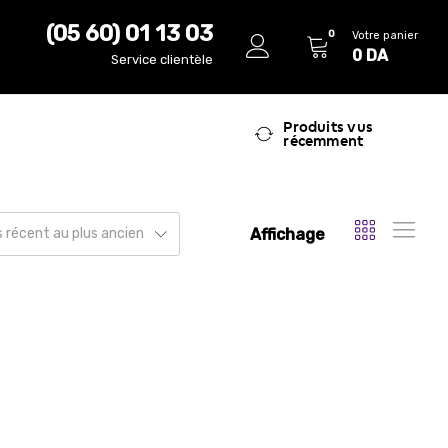
(05 60) 01 13 03
0
Votre panier
0
DA
Service clientèle
Produits vus
récemment
Affichage
us récent au plus ancien