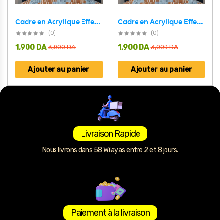
Cadre en Acrylique Effet Gold Miroir Motif Club MCA
Cadre en Acrylique Effet Gold Miroir Motif Club USMA
(0)
(0)
1,900
DA
1,900
DA
3,000
DA
3,000
DA
Ajouter au panier
Ajouter au panier
Livraison Rapide
Nous livrons dans 58 Wilayas entre 2 et 8 jours.
Paiement à la livraison