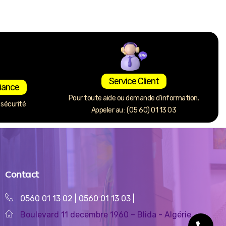
Service Client
iance
Pour toute aide ou demande d’information.
sécurité
Appeler au : (05 60) 01 13 03
Contact
0560 01 13 02
|
0560 01 13 03
|
Boulevard 11 decembre 1960 – Blida - Algérie