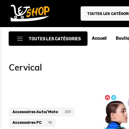
TOUTES LES CATÉGOR
Letshop.dz
Accueil
Bouti
TOUTES LES CATÉGORIES
Accessoires
Cervical
Accessoires Auto/Moto
Accessoires PC
Catégories
Camping & Randonnée
Cuisine
Accessoires Auto/Moto
331
Décoration
Accessoires PC
15
Electroménager