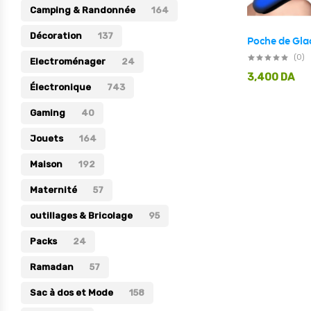
Camping & Randonnée
164
Électronique
Décoration
137
Jouets
(0)
Electroménager
24
Maison
3,400
DA
Électronique
743
Maternité
Gaming
40
Outillages & Bricolage
Jouets
164
Packs
Maison
192
Sac à dos et Mode
Maternité
Soins & Beauté
57
Sport
outillages & Bricolage
95
Divers
Packs
24
Ramadan
57
Sac à dos et Mode
158