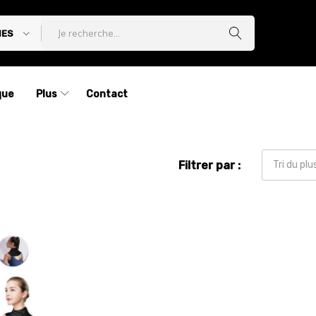
IES
que
Plus
Contact
Filtrer par :
Tri du pl