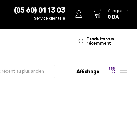
(05 60) 01 13 03
0
Votre panier
0
DA
Service clientèle
Produits vus
récemment
Affichage
us récent au plus ancien