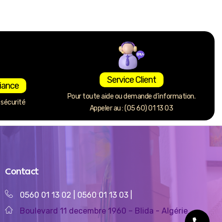
Service Client
iance
Pour toute aide ou demande d’information.
sécurité
Appeler au : (05 60) 01 13 03
Contact
0560 01 13 02
|
0560 01 13 03
|
Boulevard 11 decembre 1960 – Blida - Algérie