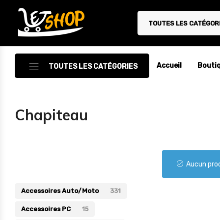
TOUTES LES CATÉGOR
Letshop.dz
Accueil
Bouti
TOUTES LES CATÉGORIES
Accessoires
Chapiteau
Accessoires Auto/Moto
Accessoires PC
Catégories
Camping & Randonnée
Aucun prod
Cuisine
Accessoires Auto/Moto
331
Décoration
Accessoires PC
15
Electroménager