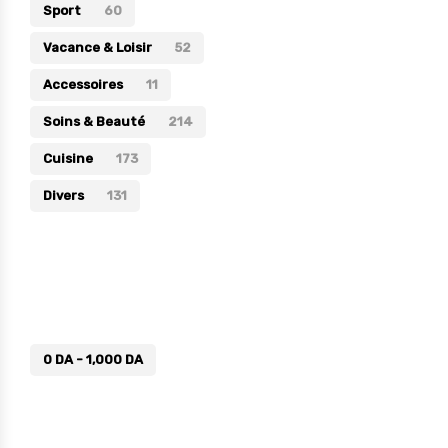
Sport
60
Vacance & Loisir
52
Accessoires
11
Soins & Beauté
214
Cuisine
173
Divers
131
Prix
0
DA
-
1,000
DA