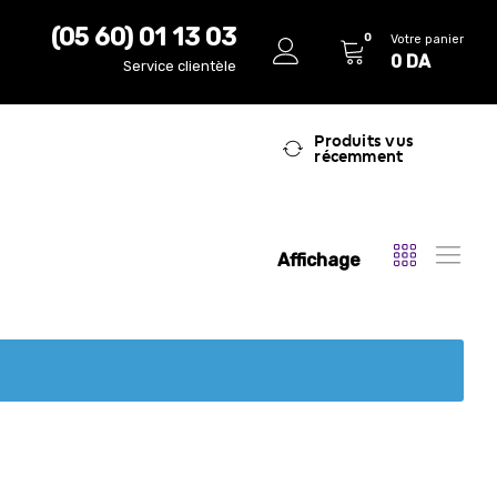
(05 60) 01 13 03
0
Votre panier
0
DA
Service clientèle
Produits vus
récemment
Affichage