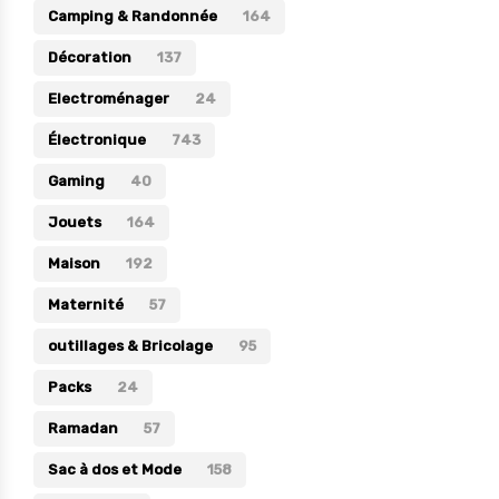
Camping & Randonnée
164
Électronique
Décoration
137
Jouets
Electroménager
24
Maison
Électronique
743
Maternité
Gaming
40
Outillages & Bricolage
Jouets
164
Packs
Maison
192
Sac à dos et Mode
Maternité
Soins & Beauté
57
Sport
outillages & Bricolage
95
Divers
Packs
24
Ramadan
57
Sac à dos et Mode
158