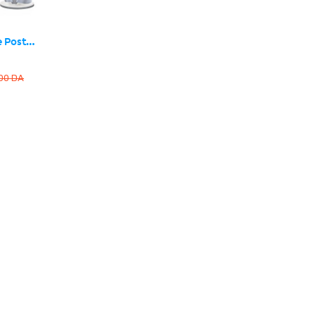
Correcteur de Posture Posture Perfect – جهاز تصحيح الوضعية
900
DA