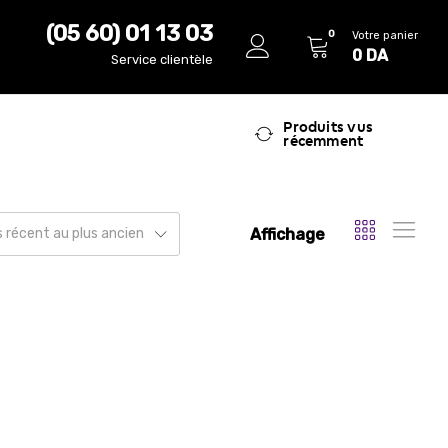
(05 60) 01 13 03
0
Votre panier
0
DA
Service clientèle
Produits vus
récemment
Affichage
us récent au plus ancien