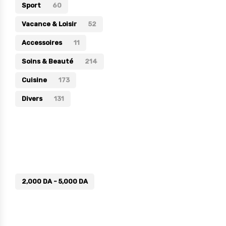
Sport
60
Vacance & Loisir
52
Accessoires
11
Soins & Beauté
214
Cuisine
173
Divers
131
Prix
2,000
DA
-
5,000
DA