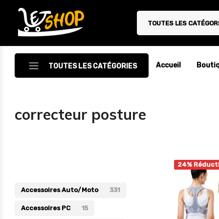
TOUTES LES CATÉGOR
Letshop.dz
Accueil
Bouti
TOUTES LES CATÉGORIES
Accessoires
correcteur posture
Accessoires Auto/Moto
Accessoires PC
Catégories
Camping & Randonnée
24% Réduct
Cuisine
Accessoires Auto/Moto
331
Décoration
Accessoires PC
15
Electroménager