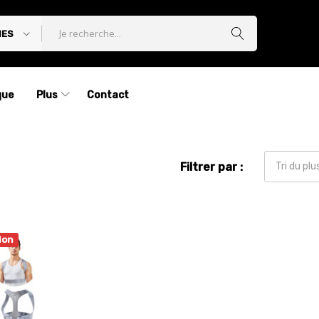
IES
que
Plus
Contact
Filtrer par :
Tri du pl
ion