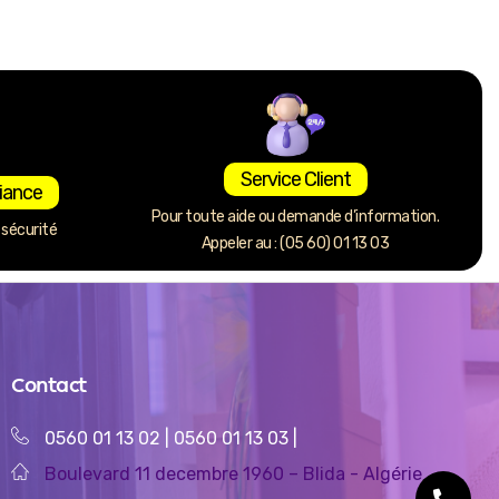
Service Client
iance
Pour toute aide ou demande d’information.
sécurité
Appeler au : (05 60) 01 13 03
Contact
0560 01 13 02
|
0560 01 13 03
|
Boulevard 11 decembre 1960 – Blida - Algérie