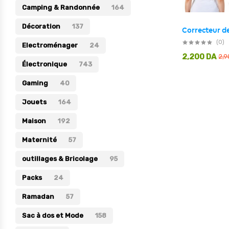
Camping & Randonnée
164
Électronique
Décoration
137
Jouets
(0)
Electroménager
24
Maison
2,200
DA
2,
Électronique
743
Maternité
Gaming
40
Outillages & Bricolage
Jouets
164
Packs
Maison
192
Sac à dos et Mode
Maternité
Soins & Beauté
57
Sport
outillages & Bricolage
95
Divers
Packs
24
Ramadan
57
Sac à dos et Mode
158