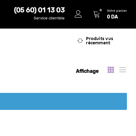
(05 60) 01 13 03
0
Votre panier
0
DA
Service clientèle
Produits vus
récemment
Affichage