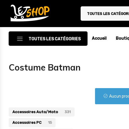
TOUTES LES CATÉGOR
Letshop.dz
Accueil
Bouti
TOUTES LES CATÉGORIES
Accessoires
Costume Batman
Accessoires Auto/Moto
Accessoires PC
Catégories
Camping & Randonnée
Aucun prod
Cuisine
Accessoires Auto/Moto
331
Décoration
Accessoires PC
15
Electroménager