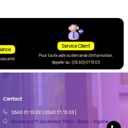
Service Client
iance
Pour toute aide ou demande d’information.
sécurité
Appeler au : (05 60) 01 13 03
Contact
0560 01 13 02
|
0560 01 13 03
|
Boulevard 11 decembre 1960 – Blida - Algérie