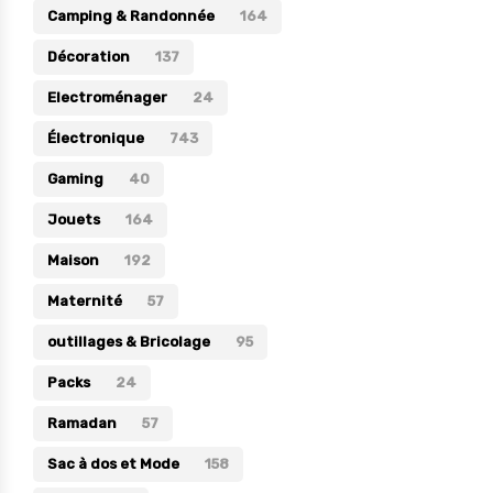
Camping & Randonnée
164
Électronique
Décoration
137
Jouets
Electroménager
24
Maison
Électronique
743
Maternité
Gaming
40
Outillages & Bricolage
Jouets
164
Packs
Maison
192
Sac à dos et Mode
Maternité
Soins & Beauté
57
Sport
outillages & Bricolage
95
Divers
Packs
24
Ramadan
57
Sac à dos et Mode
158