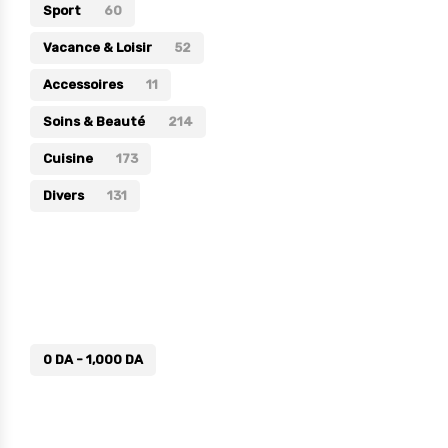
Sport
60
Vacance & Loisir
52
Accessoires
11
Soins & Beauté
214
Cuisine
173
Divers
131
Prix
0
DA
-
1,000
DA