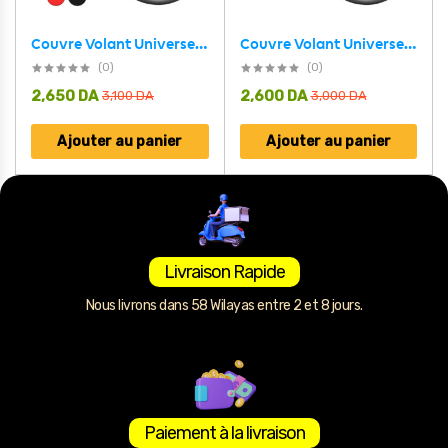
Couvre Volant Universel en Carbon Fiber 2Pcs
Couvre Volant Universel en Simili Cuir 2Pcs
(0)
(0)
2,650
DA
2,600
DA
3,100
DA
3,000
DA
Ajouter au panier
Ajouter au panier
Livraison Rapide
Nous livrons dans 58 Wilayas entre 2 et 8 jours.
Paiement à la livraison