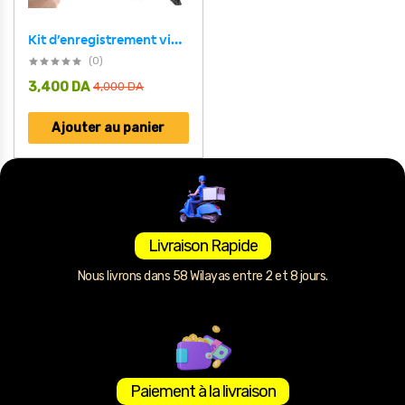
Kit d’enregistrement vidéo pour smartphone et appareil photo avec microphone à LED intégré – طقم تصورير إحترافي مع ميكروفون وإضاءة مدمجة
(0)
3,400
DA
4,000
DA
Ajouter au panier
Livraison Rapide
Nous livrons dans 58 Wilayas entre 2 et 8 jours.
Paiement à la livraison