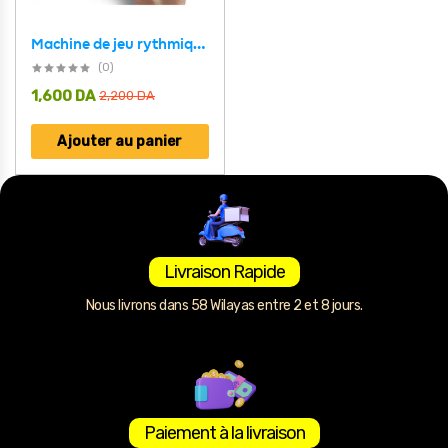
Machine de jeu rythmique anti-stress avec musique et lumière – لعبة أطفال مسلية
(0)
1,600
DA
2,200
DA
Ajouter au panier
Livraison Rapide
Nous livrons dans 58 Wilayas entre 2 et 8 jours.
Paiement à la livraison