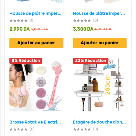
Housse de plâtre imperméable pour la douche, protection pour jambe adulte – غطاء عازل للمياه للرجل المكسورة كاملة
Housse de plâtre imperméable pour la douche protection pour demi jambe adulte – غطاء عازل للمياه للرجل المكسورة
(0)
(0)
2,990
DA
3,300
DA
3,800
DA
4,000
DA
Ajouter au panier
Ajouter au panier
8% Réduction
22% Réduction
Étagère de douche d’angle à 4 niveaux réglable 260cm – رف حمام قابل للتعديل
Brosse Rotative Électrique Rechargeable pour le Corps et la Douche – فرشاة تنظيف الجسم مقاومة للماء
(0)
(0)