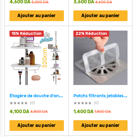
4,600
DA
3,600
DA
5,000
DA
4,600
DA
Ajouter au panier
Ajouter au panier
15% Réduction
22% Réduction
Patchs filtrants jetables pour douche 10PCS- مصفاة حمام
Étagère de douche d’angle à 4 niveaux réglable 320cm – رف حمام قابل للتعديل
(0)
(0)
4,100
DA
1,400
DA
4,800
DA
1,800
DA
Ajouter au panier
Ajouter au panier