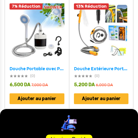
7% Réduction
13% Réduction
Douche Portable avec Pompe pour Camping et Extérieur
Douche Extérieure Portable Pour Camping et Voiture DC 12 V
(0)
(0)
6,500
DA
5,200
DA
7,000
DA
6,000
DA
Ajouter au panier
Ajouter au panier