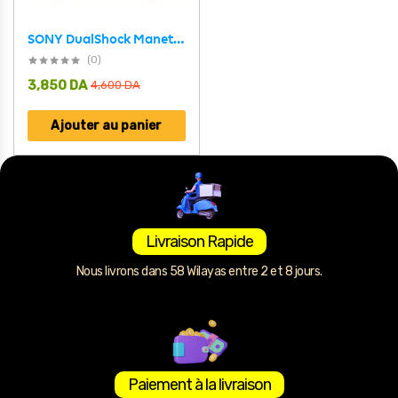
SONY DualShock Manette PS4 Sans Fil, Batterie Rechargeable (High Copy) – Edition Dying Light
(0)
3,850
DA
4,600
DA
Ajouter au panier
Livraison Rapide
Nous livrons dans 58 Wilayas entre 2 et 8 jours.
Paiement à la livraison