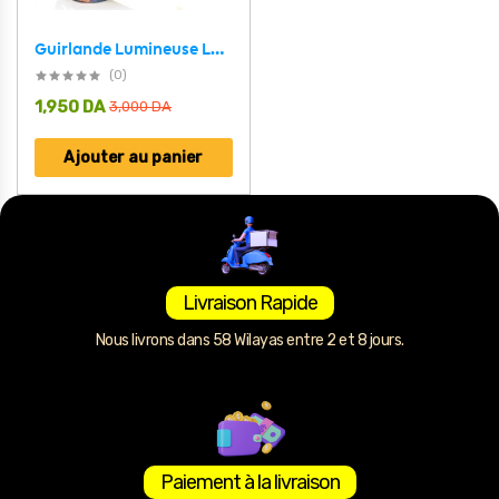
Guirlande Lumineuse LED Rechargeable 4en1 Étanche IPX4 – سلسلة أضواء قابلة لإعادة الشحن
(0)
1,950
DA
3,000
DA
Ajouter au panier
Livraison Rapide
Nous livrons dans 58 Wilayas entre 2 et 8 jours.
Paiement à la livraison