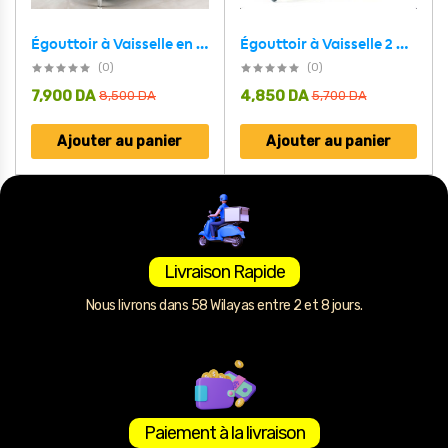
Égouttoir à Vaisselle 2 Niveaux pour Comptoir de Cuisine – رف تجفيف الأطباق بطبقتين
Égouttoir à Vaisselle en Acier Inoxydable à 3 Niveaux – رف تجفيف الأطباق بثلاثة مستويات
(0)
(0)
7,900
DA
4,850
DA
8,500
DA
5,700
DA
Ajouter au panier
Ajouter au panier
Livraison Rapide
Nous livrons dans 58 Wilayas entre 2 et 8 jours.
Paiement à la livraison