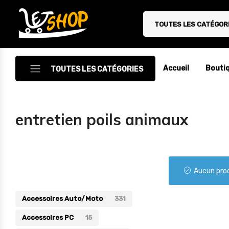
TOUTES LES CATÉGOR
Letshop.dz
Accueil
Bouti
TOUTES LES CATÉGORIES
Accessoires
entretien poils animaux
Accessoires Auto/Moto
Accessoires PC
Catégories
Camping & Randonnée
Aucun prod
Cuisine
Accessoires Auto/Moto
331
Décoration
Accessoires PC
15
Electroménager