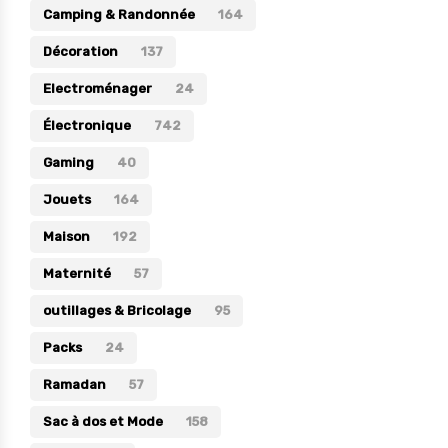
Camping & Randonnée
164
Électronique
Décoration
137
Jouets
Electroménager
24
Maison
Électronique
742
Maternité
Gaming
40
Outillages & Bricolage
Jouets
164
Packs
Maison
192
Sac à dos et Mode
Maternité
Soins & Beauté
57
Sport
outillages & Bricolage
95
Divers
Packs
24
Ramadan
57
Sac à dos et Mode
158