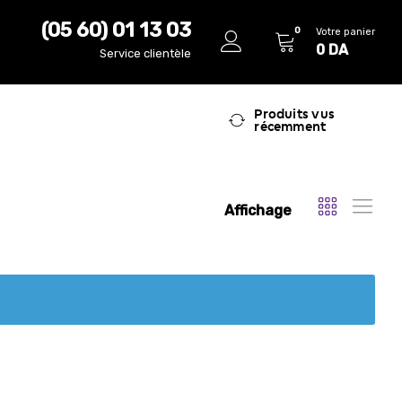
(05 60) 01 13 03
0
Votre panier
0
DA
Service clientèle
Produits vus
récemment
Affichage