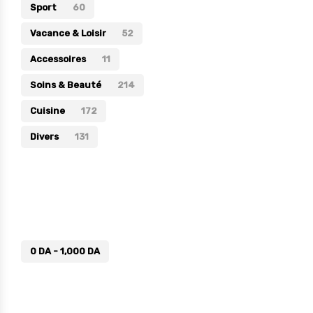
Sport
60
Vacance & Loisir
52
Accessoires
11
Soins & Beauté
214
Cuisine
172
Divers
131
Prix
0
DA
-
1,000
DA