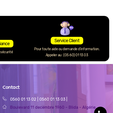
Service Client
iance
Pour toute aide ou demande d’information.
sécurité
Appeler au : (05 60) 01 13 03
Contact
0560 01 13 02
|
0560 01 13 03
|
Boulevard 11 decembre 1960 – Blida - Algérie