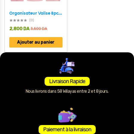
Organisateur Valise 8pcs Sac Rangement et Les Essentiels du Voyage
(0)
2,800
DA
3,500
DA
Ajouter au panier
Livraison Rapide
Nous livrons dans 58 Wilayas entre 2 et 8 jours.
Paiement à la livraison