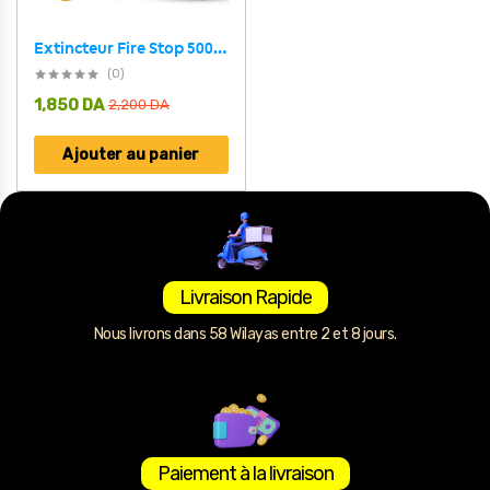
Extincteur Fire Stop 500ml – مطفأة حريق
(0)
1,850
DA
2,200
DA
Ajouter au panier
Livraison Rapide
Nous livrons dans 58 Wilayas entre 2 et 8 jours.
Paiement à la livraison