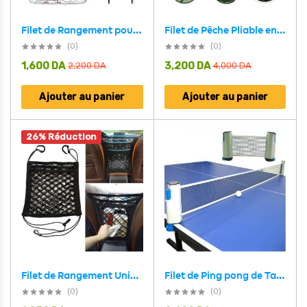
Filet de Pêche Pliable en Maille Facile à Ranger – شبكة صيد الأسماك
Filet de Rangement pour Toit Voiture Intérieur – منظم أغراض في سقف السيارة
(0)
(0)
1,600
DA
3,200
DA
2,200
DA
4,000
DA
Ajouter au panier
Ajouter au panier
26% Réduction
Filet de Rangement Universel en Maille pour Siège Auto – حاجز أطفال ومنظم أغراض
Filet de Ping pong de Table Portable, rétractable ajustable, facile à installer
(0)
(0)