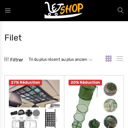
Letshop.dz
Filet
Filtrer
Tri du plus récent au plus ancien
27% Réduction
20% Réduction