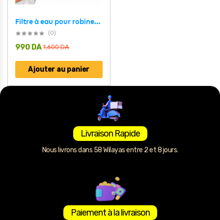
Filtre à eau pour robinet, purificateur de robinet d’évier sans éclaboussures
(0)
990
DA
1,600
DA
Ajouter au panier
Livraison Rapide
Nous livrons dans 58 Wilayas entre 2 et 8 jours.
Paiement à la livraison