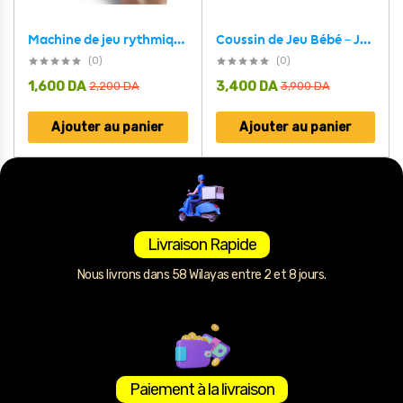
Coussin de Jeu Bébé – Jouet d’Éveil Sensoriel Montessori avec Animaux Sonores – وسادة البطن للرضع
Machine de jeu rythmique anti-stress avec musique et lumière – لعبة أطفال مسلية
(0)
(0)
1,600
DA
3,400
DA
2,200
DA
3,900
DA
Ajouter au panier
Ajouter au panier
Livraison Rapide
Nous livrons dans 58 Wilayas entre 2 et 8 jours.
Paiement à la livraison