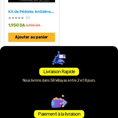
Kit de Pédales Antidérapantes Universelles pour Voiture – دواسات السيارة غير القابلة للانزلاق
(0)
1,950
DA
2,900
DA
Ajouter au panier
Livraison Rapide
Nous livrons dans 58 Wilayas entre 2 et 8 jours.
Paiement à la livraison