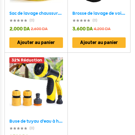
Brosse de lavage de voiture en Microfibre avec poignées extensibles – ممسحة سيارات
Sac de lavage chaussures pour machine à laver en microfibre 1Pcs – كيس من ميكروفيبر لغسل الأحذية في الغسالة
(0)
(0)
2,000
DA
3,600
DA
2,600
DA
4,200
DA
Ajouter au panier
Ajouter au panier
32% Réduction
Buse de tuyau d’eau à haute pression pour lavage de voiture, gazon et jardin
(0)