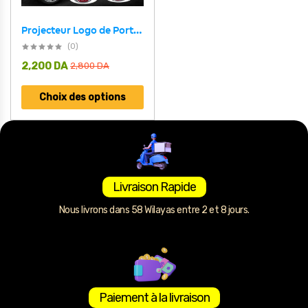
Projecteur Logo de Porte Voiture LED 2 Pcs
(0)
2,200
DA
2,800
DA
Choix des options
Livraison Rapide
Nous livrons dans 58 Wilayas entre 2 et 8 jours.
Paiement à la livraison