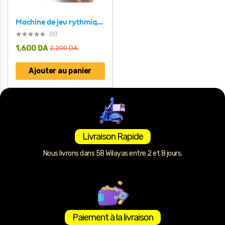
Machine de jeu rythmique anti-stress avec musique et lumière – لعبة أطفال مسلية
(0)
1,600
DA
2,200
DA
Ajouter au panier
Livraison Rapide
Nous livrons dans 58 Wilayas entre 2 et 8 jours.
Paiement à la livraison