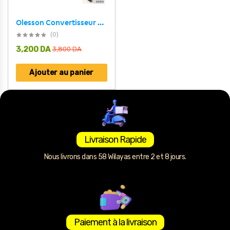
Olesson Convertisseur de courant pour voiture 150W – جهاز شحن في السيارة
(0)
3,200
DA
3,800
DA
Ajouter au panier
Livraison Rapide
Nous livrons dans 58 Wilayas entre 2 et 8 jours.
Paiement à la livraison