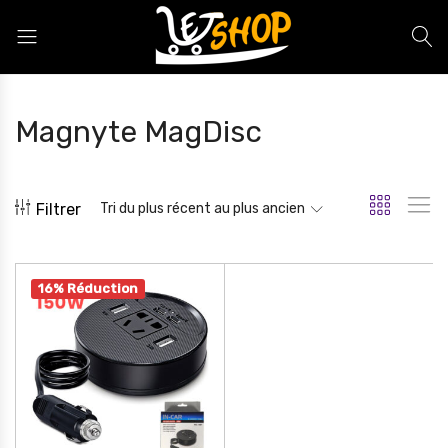
Letshop.dz
Magnyte MagDisc
Filtrer
Tri du plus récent au plus ancien
16% Réduction