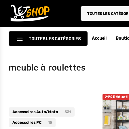
TOUTES LES CATÉGOR
Letshop.dz
Accueil
Bouti
TOUTES LES CATÉGORIES
Accessoires
meuble à roulettes
Accessoires Auto/Moto
Accessoires PC
Catégories
Camping & Randonnée
21% Réducti
Cuisine
Accessoires Auto/Moto
331
Décoration
Accessoires PC
15
Electroménager