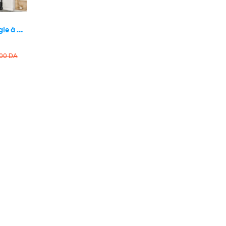
Étagère d’Angle à 4 Niveaux – زاوية 4 طبقات
600
DA