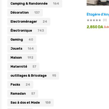
Camping & Randonnée
164
Électronique
Décoration
137
Jouets
(0)
Electroménager
24
Maison
2,850
DA
3,
Électronique
743
Maternité
Gaming
40
Outillages & Bricolage
Jouets
164
Packs
Maison
192
Sac à dos et Mode
Maternité
Soins & Beauté
57
Sport
outillages & Bricolage
95
Divers
Packs
24
Ramadan
57
Sac à dos et Mode
158