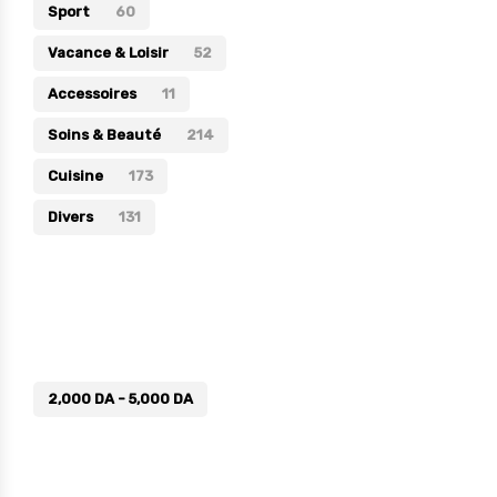
Sport
60
Vacance & Loisir
52
Accessoires
11
Soins & Beauté
214
Cuisine
173
Divers
131
Prix
2,000
DA
-
5,000
DA