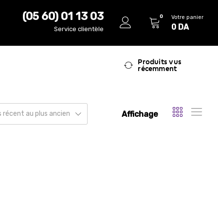
(05 60) 01 13 03
0
Votre panier
0
DA
Service clientèle
Produits vus
récemment
Affichage
us récent au plus ancien