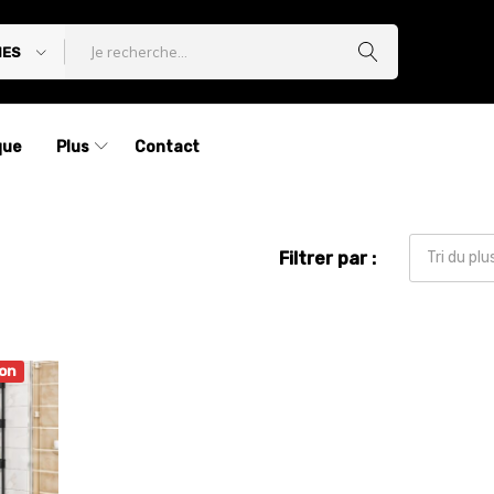
IES
que
Plus
Contact
Filtrer par :
Tri du pl
on