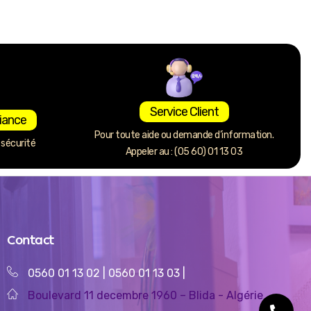
Service Client
iance
Pour toute aide ou demande d’information.
sécurité
Appeler au : (05 60) 01 13 03
Contact
0560 01 13 02
|
0560 01 13 03
|
Boulevard 11 decembre 1960 – Blida - Algérie