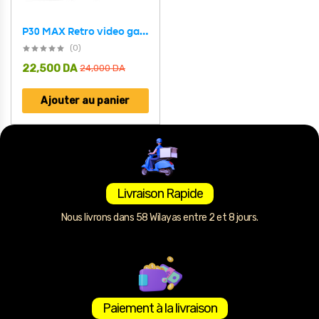
P30 MAX Retro video game consoles Android11 et Projecteur 4K
(0)
22,500
DA
24,000
DA
Ajouter au panier
Livraison Rapide
Nous livrons dans 58 Wilayas entre 2 et 8 jours.
Paiement à la livraison