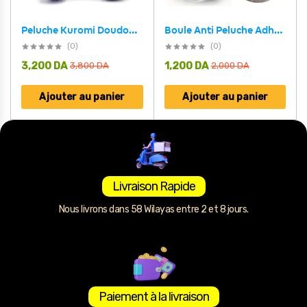
Peluche Kuromi Doudou Doux et Adorable – دمية أطفال
Boule Anti Peluche Adhesif en Gel Portable multifonctionnelle pour Vêtements,Canapé,Voiture et animaux
(0)
(0)
3,200
DA
1,200
DA
3,800
DA
2,000
DA
Ajouter au panier
Ajouter au panier
Livraison Rapide
Nous livrons dans 58 Wilayas entre 2 et 8 jours.
Paiement à la livraison