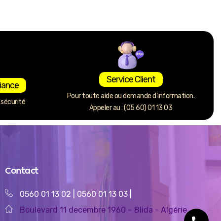
Service Client
iance
Pour toute aide ou demande d’information.
sécurité
Appeler au : (05 60) 01 13 03
Contact
0560 01 13 02
|
0560 01 13 03
|
Boulevard 11 decembre 1960 – Blida - Algérie