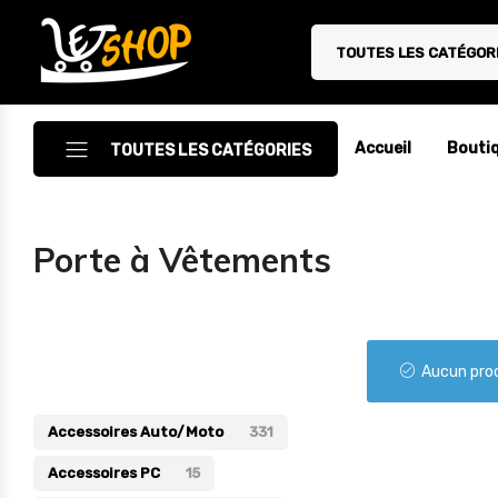
TOUTES LES CATÉGOR
Letshop.dz
Accueil
Bouti
TOUTES LES CATÉGORIES
Accessoires
Porte à Vêtements
Accessoires Auto/Moto
Accessoires PC
Catégories
Camping & Randonnée
Aucun prod
Cuisine
Accessoires Auto/Moto
331
Décoration
Accessoires PC
15
Electroménager