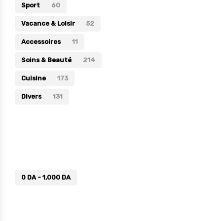
Sport
60
Vacance & Loisir
52
Accessoires
11
Soins & Beauté
214
Cuisine
173
Divers
131
Prix
0
DA
-
1,000
DA