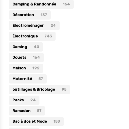
Camping & Randonnée
164
Électronique
Décoration
137
Jouets
Electroménager
24
Maison
Électronique
743
Maternité
Gaming
40
Outillages & Bricolage
Jouets
164
Packs
Maison
192
Sac à dos et Mode
Maternité
Soins & Beauté
57
Sport
outillages & Bricolage
95
Divers
Packs
24
Ramadan
57
Sac à dos et Mode
158