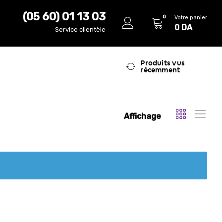
(05 60) 01 13 03
0
Votre panier
0
DA
Service clientèle
Produits vus
récemment
Affichage