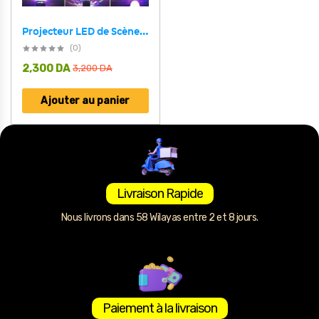
Projecteur LED de Scène avec Haut-Parleur – جهاز عرض مع مكبر صوت
(0)
2,300
DA
3,200
DA
Ajouter au panier
Livraison Rapide
Nous livrons dans 58 Wilayas entre 2 et 8 jours.
Paiement à la livraison