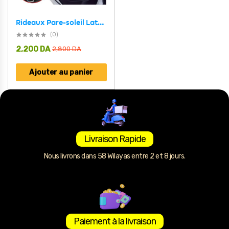
Rideaux Pare-soleil Latéral pour Voiture 2Pcs – ستر واقي للشمس
(0)
2,200
DA
2,800
DA
Ajouter au panier
Livraison Rapide
Nous livrons dans 58 Wilayas entre 2 et 8 jours.
Paiement à la livraison