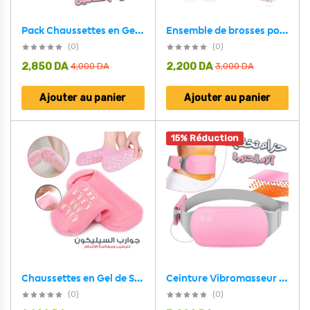
Pack Chaussettes en Gel de Silicone réutilisables avec Broyeur électrique de pieds – عرض خاص
Ensemble de brosses pour soins corporels complets 4 en 1
(0)
(0)
2,850
DA
2,200
DA
4,000
DA
3,000
DA
Ajouter au panier
Ajouter au panier
15% Réduction
Ceinture Vibromasseur chauffant pour les douleurs menstruelles حزام هزاز ساخن لتسكين آلام الدورة الشهرية
Chaussettes en Gel de Silicone réutilisables, masque pour les pieds, hydratant, blanchissant, exfoliant – جوارب من جل السيليكون لترطيب و تبييض و تقشيير القدم
(0)
(0)