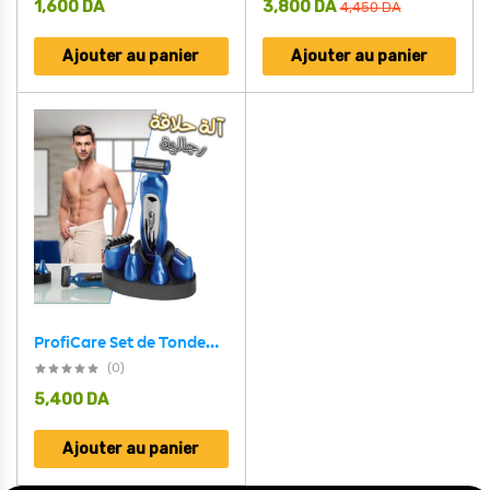
1,600
DA
3,800
DA
4,450
DA
Ajouter au panier
Ajouter au panier
ProfiCare Set de Tondeuse électrique 5 en 1 Cheveux/Barbe /Nez/Oreilles BHT-3015
(0)
5,400
DA
Ajouter au panier