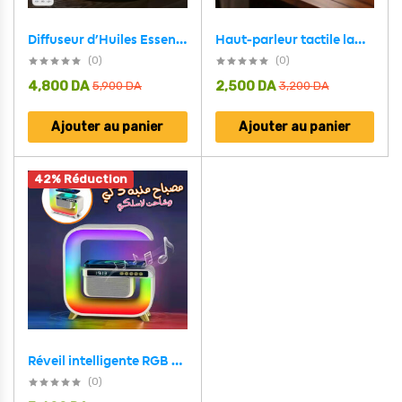
Diffuseur d’Huiles Essentielles Nuage Pluie 300ml et Bluetooth Speaker – معطر بشكل غيمة ممطرة و مكبر صوت بلوتوث
Haut-parleur tactile lampe lunaire ,moon touch speaker
(0)
(0)
4,800
DA
2,500
DA
5,900
DA
3,200
DA
Ajouter au panier
Ajouter au panier
42% Réduction
Réveil intelligente RGB type Big G Wireless Charger / Speaker Bluetooth 5.0 – منبه ذكي و شاحن لاسلكي ومكبر صوت بلوتوث
(0)